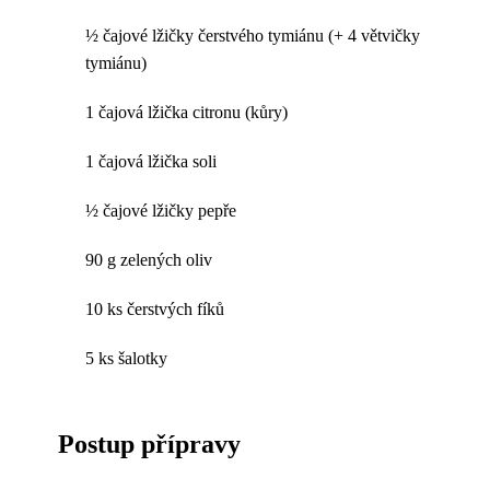
½ čajové lžičky čerstvého tymiánu (+ 4 větvičky
tymiánu)
1 čajová lžička citronu (kůry)
1 čajová lžička soli
½ čajové lžičky pepře
90 g zelených oliv
10 ks čerstvých fíků
5 ks šalotky
Postup přípravy