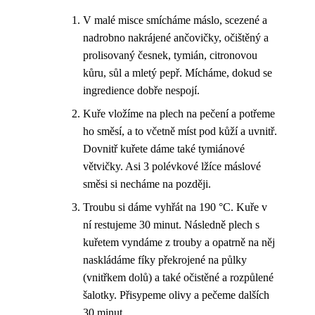
V malé misce smícháme máslo, scezené a
nadrobno nakrájené ančovičky, očištěný a
prolisovaný česnek, tymián, citronovou
kůru, sůl a mletý pepř. Mícháme, dokud se
ingredience dobře nespojí.
Kuře vložíme na plech na pečení a potřeme
ho směsí, a to včetně míst pod kůží a uvnitř.
Dovnitř kuřete dáme také tymiánové
větvičky. Asi 3 polévkové lžíce máslové
směsi si necháme na později.
Troubu si dáme vyhřát na 190 °C. Kuře v
ní restujeme 30 minut. Následně plech s
kuřetem vyndáme z trouby a opatrně na něj
naskládáme fíky překrojené na půlky
(vnitřkem dolů) a také očistěné a rozpůlené
šalotky. Přisypeme olivy a pečeme dalších
30 minut.