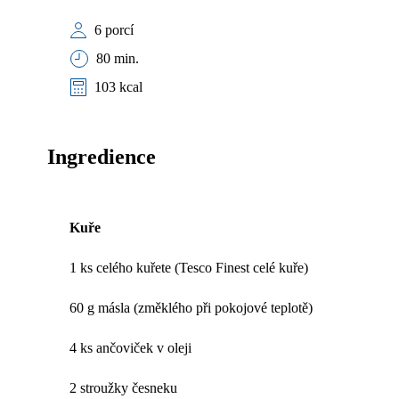
6 porcí
80 min.
103 kcal
Ingredience
Kuře
1 ks celého kuřete (Tesco Finest celé kuře)
60 g másla (změklého při pokojové teplotě)
4 ks ančoviček v oleji
2 stroužky česneku