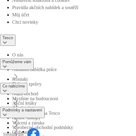
Nastavení soukromí a cookies
Pravidla akčních nabídek a soutěží
Můj účet
Chci novinky
Tesco
O nás
Pomůžeme vám
Aktuální nabídka práce
Kontakt
Tiskové zprávy
Co nabízíme
Najdi obchod
Myslíme na budoucnost
Akční letáky
Časté otázky
Podmínky a nastavení
Obchodní skupina Tesco
Online nákupy
Vrácení a záruka
Všeobecné obchodní podmínky
Clubcard
Sledujte nás