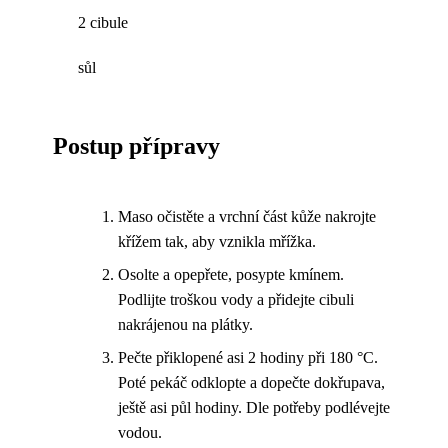
2 cibule
sůl
Postup přípravy
Maso očistěte a vrchní část kůže nakrojte
křížem tak, aby vznikla mřížka.
Osolte a opepřete, posypte kmínem.
Podlijte troškou vody a přidejte cibuli
nakrájenou na plátky.
Pečte přiklopené asi 2 hodiny při 180 °C.
Poté pekáč odklopte a dopečte dokřupava,
ještě asi půl hodiny. Dle potřeby podlévejte
vodou.