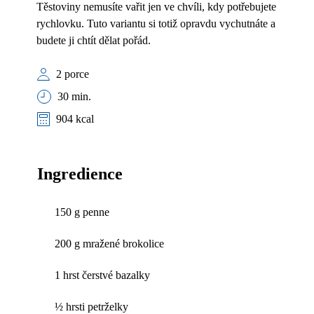
Těstoviny nemusíte vařit jen ve chvíli, kdy potřebujete
rychlovku. Tuto variantu si totiž opravdu vychutnáte a
budete ji chtít dělat pořád.
2 porce
30 min.
904 kcal
Ingredience
150 g penne
200 g mražené brokolice
1 hrst čerstvé bazalky
½ hrsti petrželky