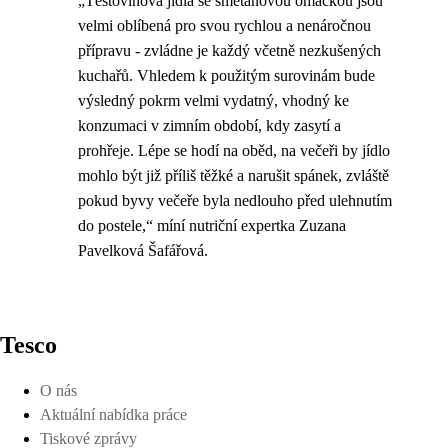
„Těstovinová jídla se smetanovou omáčkou jsou
velmi oblíbená pro svou rychlou a nenáročnou
přípravu - zvládne je každý včetně nezkušených
kuchařů. Vhledem k použitým surovinám bude
výsledný pokrm velmi vydatný, vhodný ke
konzumaci v zimním období, kdy zasytí a
prohřeje. Lépe se hodí na oběd, na večeři by jídlo
mohlo být již příliš těžké a narušit spánek, zvláště
pokud byvy večeře byla nedlouho před ulehnutím
do postele,“ míní nutriční expertka Zuzana
Pavelková Šafářová.
Tesco
O nás
Aktuální nabídka práce
Tiskové zprávy