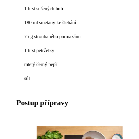
1 hrst sušených hub
180 ml smetany ke šlehání
75 g strouhaného parmazánu
1 hrst petrželky
mletý černý pepř
sůl
Postup přípravy