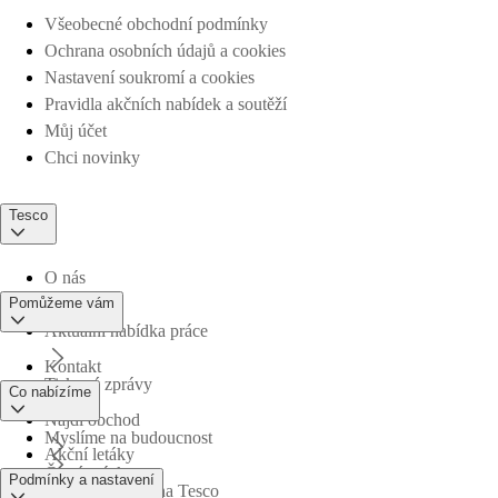
Všeobecné obchodní podmínky
Ochrana osobních údajů a cookies
Nastavení soukromí a cookies
Pravidla akčních nabídek a soutěží
Můj účet
Chci novinky
Tesco
O nás
Pomůžeme vám
Aktuální nabídka práce
Kontakt
Tiskové zprávy
Co nabízíme
Najdi obchod
Myslíme na budoucnost
Akční letáky
Časté otázky
Podmínky a nastavení
Obchodní skupina Tesco