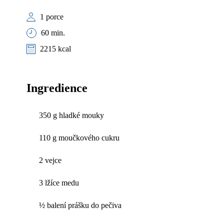
1 porce
60 min.
2215 kcal
Ingredience
350 g hladké mouky
110 g moučkového cukru
2 vejce
3 lžíce medu
½ balení prášku do pečiva