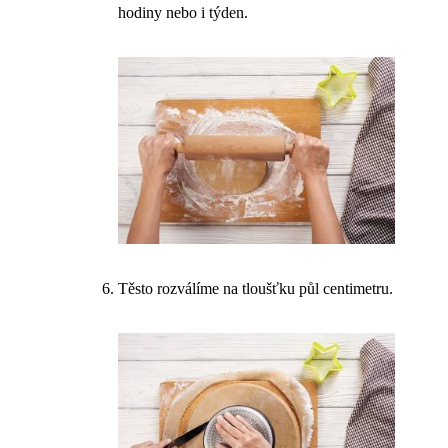
hodiny nebo i týden.
Těsto rozválíme na tloušťku půl centimetru.