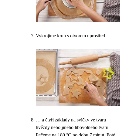
Vykrojíme kruh s otvorem uprostřed…
… a čtyři základy na svíčky ve tvaru
hvězdy nebo jiného libovolného tvaru.
Pečeme na 180 °C po dobu 7 minut. Poté