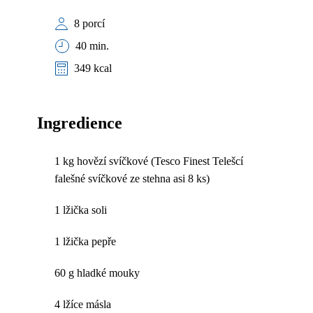
8 porcí
40 min.
349 kcal
Ingredience
1 kg hovězí svíčkové (Tesco Finest Telešcí
falešné svíčkové ze stehna asi 8 ks)
1 lžička soli
1 lžička pepře
60 g hladké mouky
4 lžíce másla