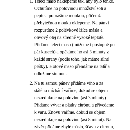
Telecí maso naklepeme tak, aby bylo tenké.
Ochutíme ho polovinou množství soli a
pepře a poprášíme moukou, přičemž
přebytečnou mouku oklepeme. Na pánvi
rozpustíme 2 polévkové lžíce másla a
olivový olej na středně vysoké teplotě.
Přidáme telecí maso (můžeme i postupně po
pár kusech) a opékáme ho asi 3 minuty z
každé strany (podle toho, jak máme silné
plátky). Hotové maso přendáme na talíř a
odložíme stranou.
Na tu samou pánev přidáme víno a za
stálého míchání vaříme, dokud se objem
nezredukuje na polovinu (asi 3 minuty).
Přidáme vývar a plátky citrónu a přivedeme
k varu. Znovu vaříme, dokud se objem
nezredukuje na polovinu (asi 8 minut). Na
závěr přidáme zbylé máslo, šťávu z citrónu,