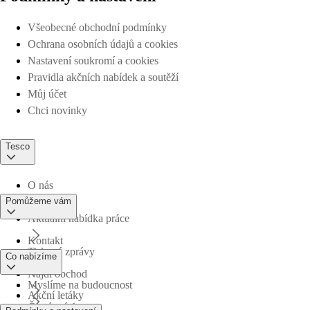
Všeobecné obchodní podmínky
Ochrana osobních údajů a cookies
Nastavení soukromí a cookies
Pravidla akčních nabídek a soutěží
Můj účet
Chci novinky
Tesco
O nás
Pomůžeme vám
Aktuální nabídka práce
Kontakt
Tiskové zprávy
Co nabízíme
Najdi obchod
Myslíme na budoucnost
Akční letáky
Časté otázky