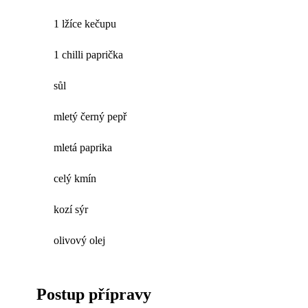
1 lžíce kečupu
1 chilli paprička
sůl
mletý černý pepř
mletá paprika
celý kmín
kozí sýr
olivový olej
Postup přípravy