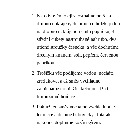
Na olivovém oleji si osmahneme 5 na
drobno nakrájených jarních cibulek, jednu
na drobno nakrájenou chilli papričku, 3
střední cukety nastrouhané nahrubo, dva
utřené stroužky česneku, a vše dochutíme
drceným kmínem, solí, pepřem, červenou
paprikou.
Trošičku vše podlijeme vodou, necháte
zredukovat a až směs vychladne,
zamícháme do ní lžíci kečupu a lžíci
hrubozrnné hořčice.
Pak už jen směs necháme vychladnout v
ledničce a děláme bábovičky. Tatarák
nakonec doplníme kozím sýrem.