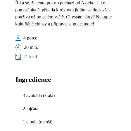
Říká se, že tento pokrm pochází od Aztéku. Jako
pomazánka či přísada k různým jídlům se dnes však
používá už po celém světě. Chystáte párty? Nakupte
kukuřičné chipsy a připravte si guacamole!
4 porce
20 min.
21 kcal
Ingredience
3 avokáda (zralá)
2 rajčata
1 cibule (menší)