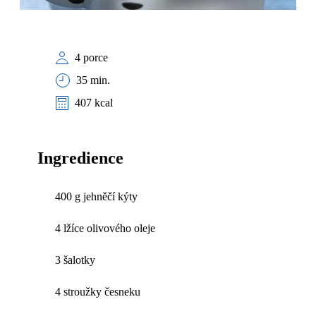
4 porce
35 min.
407 kcal
Ingredience
400 g jehněčí kýty
4 lžíce olivového oleje
3 šalotky
4 stroužky česneku