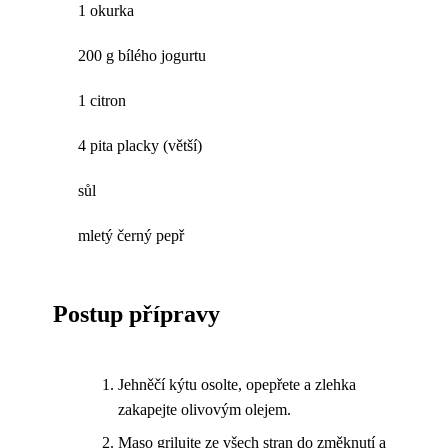
1 okurka
200 g bílého jogurtu
1 citron
4 pita placky (větší)
sůl
mletý černý pepř
Postup přípravy
Jehněčí kýtu osolte, opepřete a zlehka
zakapejte olivovým olejem.
Maso grilujte ze všech stran do změknutí a