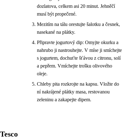
dozlatova, celkem asi 20 minut. Jehněčí
musí být propečené.
Mezitím na tálu orestujte šalotku a česnek,
nasekané na plátky.
Připravte jogurtový dip: Omyjte okurku a
nahrubo ji nastrouhejte. V míse ji smíchejte
s jogurtem, dochuťte šťávou z citronu, solí
a pepřem. Vmíchejte trošku olivového
oleje.
Chleby pita rozkrojte na kapsu. Vložte do
ní nakrájené plátky masa, restovanou
zeleninu a zakapejte dipem.
Tesco