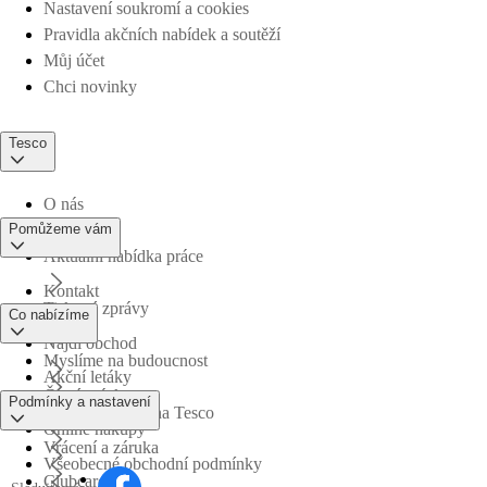
Nastavení soukromí a cookies
Pravidla akčních nabídek a soutěží
Můj účet
Chci novinky
Tesco
O nás
Pomůžeme vám
Aktuální nabídka práce
Kontakt
Tiskové zprávy
Co nabízíme
Najdi obchod
Myslíme na budoucnost
Akční letáky
Časté otázky
Podmínky a nastavení
Obchodní skupina Tesco
Online nákupy
Vrácení a záruka
Všeobecné obchodní podmínky
Clubcard