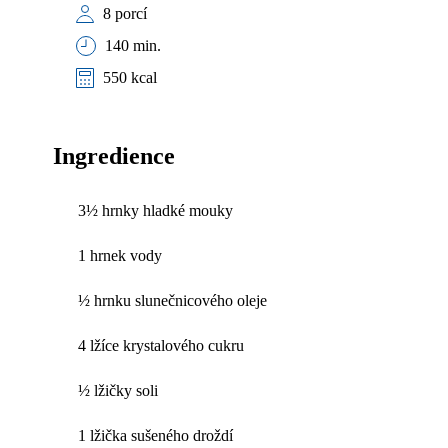
8 porcí
140 min.
550 kcal
Ingredience
3½ hrnky hladké mouky
1 hrnek vody
½ hrnku slunečnicového oleje
4 lžíce krystalového cukru
½ lžičky soli
1 lžička sušeného droždí