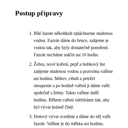
Postup přípravy
Bílé fazole několikrát opláchneme studenou
vodou. Fazole dáme do hrnce, zalijeme je
vodou tak, aby byly dostatečně ponořené.
Fazole necháme máčet asi 10 hodin.
Žebra, nové koření, pepř a bobkový list
zalijeme studenou vodou a pozvolna vaříme
asi hodinu. Mrkev, cibuli a petržel
oloupeme a po hodině vaření ji dáme vařit
společně s žebry. Takto vaříme další
hodinu. Během vaření odebíráme tuk, aby
byl vývar krásně čistý.
Hotový vývar zcedíme a dáme do něj vařit
fazole. Vaříme je do měkka asi hodinu.