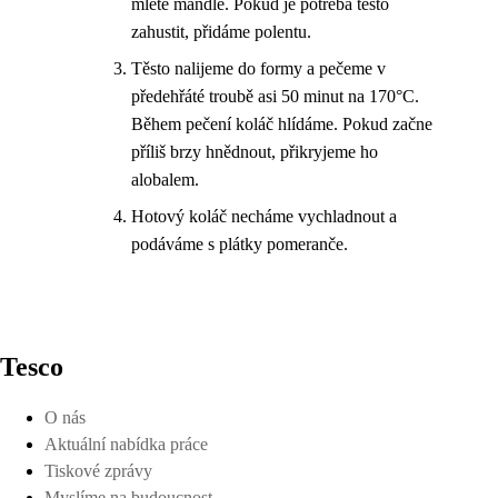
mleté mandle. Pokud je potřeba těsto
zahustit, přidáme polentu.
Těsto nalijeme do formy a pečeme v
předehřáté troubě asi 50 minut na 170°C.
Během pečení koláč hlídáme. Pokud začne
příliš brzy hnědnout, přikryjeme ho
alobalem.
Hotový koláč necháme vychladnout a
podáváme s plátky pomeranče.
Tesco
O nás
Aktuální nabídka práce
Tiskové zprávy
Myslíme na budoucnost