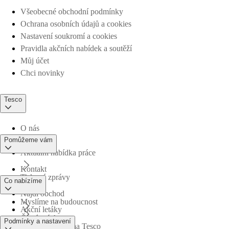
Všeobecné obchodní podmínky
Ochrana osobních údajů a cookies
Nastavení soukromí a cookies
Pravidla akčních nabídek a soutěží
Můj účet
Chci novinky
Tesco
O nás
Pomůžeme vám
Aktuální nabídka práce
Kontakt
Tiskové zprávy
Co nabízíme
Najdi obchod
Myslíme na budoucnost
Akční letáky
Časté otázky
Podmínky a nastavení
Obchodní skupina Tesco