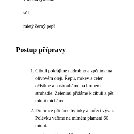
sůl
mletý černý pepř
Postup přípravy
Cibuli pokrájíme nadrobno a zpěníme na
olivovém oleji. Řepu, mrkev a celer
očistíme a nastrouháme na hrubém
struhadle. Zeleninu přidáme k cibuli a pět
minut mícháme.
Do hrnce přidáme bylinky a kuřecí vývar.
Polévku vaříme na mírném plameni 60
minut.