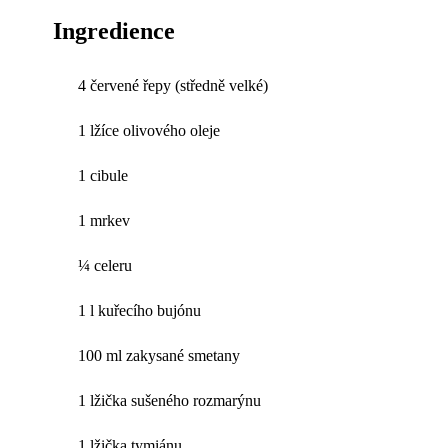
Ingredience
4 červené řepy (středně velké)
1 lžíce olivového oleje
1 cibule
1 mrkev
¼ celeru
1 l kuřecího bujónu
100 ml zakysané smetany
1 lžička sušeného rozmarýnu
1 lžička tymiánu