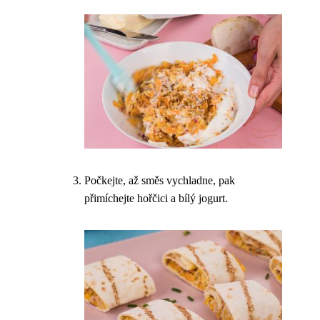
Počkejte, až směs vychladne, pak
přimíchejte hořčici a bílý jogurt.