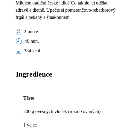
Milujete tradiční české jídlo? Co takhle jej udělat
zdravě a dietně. Upečte si pomerančovo-rebarborový
frgál s pekany a šmakounem.
2 porce
40 min.
384 kcal
Ingredience
Těsto
200 g ovesných vloček (rozmixovaných)
1 vejce