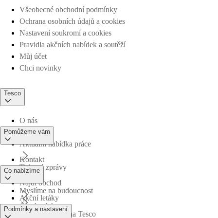
Všeobecné obchodní podmínky
Ochrana osobních údajů a cookies
Nastavení soukromí a cookies
Pravidla akčních nabídek a soutěží
Můj účet
Chci novinky
Tesco
O nás
Pomůžeme vám
Aktuální nabídka práce
Kontakt
Tiskové zprávy
Co nabízíme
Najdi obchod
Myslíme na budoucnost
Akční letáky
Časté otázky
Podmínky a nastavení
Obchodní skupina Tesco