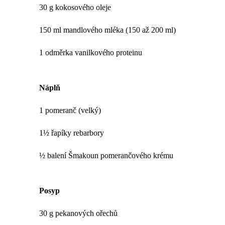
30 g kokosového oleje
150 ml mandlového mléka (150 až 200 ml)
1 odměrka vanilkového proteinu
Náplň
1 pomeranč (velký)
1½ řapíky rebarbory
½ balení Šmakoun pomerančového krému
Posyp
30 g pekanových ořechů