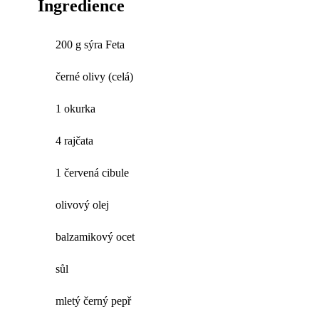
Ingredience
200 g sýra Feta
černé olivy (celá)
1 okurka
4 rajčata
1 červená cibule
olivový olej
balzamikový ocet
sůl
mletý černý pepř