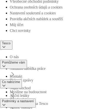
Všeobecné obchodní podmínky
Ochrana osobních údajů a cookies
Nastavení soukromí a cookies
Pravidla akčních nabídek a soutěží
Můj účet
Chci novinky
Tesco
O nás
Pomůžeme vám
Aktuální nabídka práce
Kontakt
Tiskové zprávy
Co nabízíme
Najdi obchod
Myslíme na budoucnost
Akční letáky
Časté otázky
Podmínky a nastavení
Obchodní skupina Tesco
Online nákupy