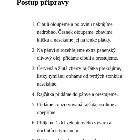
Postup přípravy
Cibuli oloupeme a polovinu nakrájíme
nadrobno. Česnek oloupeme, zbavíme
klíčku a nasekáme jej na tenké plátky.
Na pánvi si rozehřejeme extra panenský
olivový olej, přidáme cibuli a orestujeme.
Červená a žlutá cherry rajčátka překrájíme,
lístky tymiánu otrháme od tvrdých stonků a
nasekáme.
Rajčátka přidáme do pánve a orestujeme.
Přidáme konzervovaná rajčata, osolíme a
opepříme.
Přilijeme 1 dcl zeleninového vývaru a
dochutíme tymiánem.