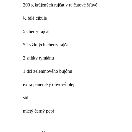
200 g krájených rajčat v rajčatové šťávě
½ bílé cibule
5 cherry rajčat
5 ks žlutých cherry rajčat
2 snítky tymiánu
1 dcl zeleninového bujónu
extra panenský olivový olej
sůl
mletý černý pepř