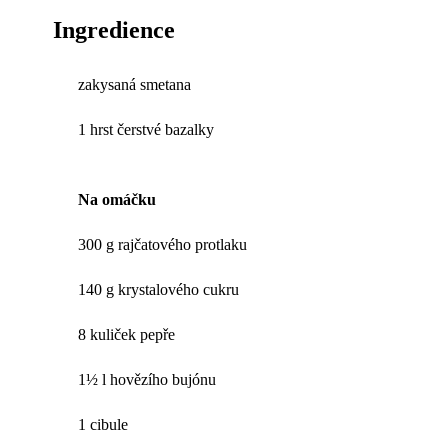
Ingredience
zakysaná smetana
1 hrst čerstvé bazalky
Na omáčku
300 g rajčatového protlaku
140 g krystalového cukru
8 kuliček pepře
1½ l hovězího bujónu
1 cibule