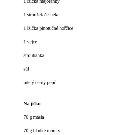
1 lžička majoránky
1 stroužek česneku
1 lžička plnotučné hořčice
1 vejce
strouhanka
sůl
mletý černý pepř
Na jíšku
70 g másla
70 g hladké mouky