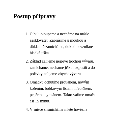
Postup přípravy
Cibuli oloupeme a necháme na másle
zesklovatět. Zaprášíme ji moukou a
důkladně zamícháme, dokud nevznikne
hladká jíška.
Základ zalijeme nejprve trochou vývaru,
zamícháme, necháme jíšku rozpustit a do
polévky nalijeme zbytek vývaru.
Omáčku ochutíme protlakem, novým
kořením, bobkovým listem, hřebíčkem,
pepřem a tymiánem. Takto vaříme omáčku
asi 15 minut.
V misce si smícháme mleté hovězí a