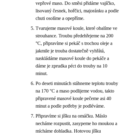
vepřové maso. Do směsi přidáme vajíčko,
lisovaný česnek, hořčici, majoránku a podle
chuti osolíme a opepříme.
Tvarujeme masové koule, které obalíme ve
strouhance. Troubu předehřejeme na 200
°C, připravíme si pekáč s trochou oleje a
jakmile je trouba dostatečně vyhřátá,
naskládáme masové koule do pekáče a
dáme je zprudka péct do trouby na 10
minut.
Po deseti minutách stáhneme teplotu trouby
na 170 °C a maso podlijeme vodou, takto
připravené masové koule pečeme asi 40
minut a podle potřeby je podléváme.
Připravíme si jíšku na omáčku. Máslo
necháme rozpustit, zasypeme ho moukou a
mícháme dohladka. Hotovou jíšku