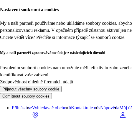
Nastavení soukromí a cookies
My a naši partneři používáme nebo ukládáme soubory cookies, abychom
personalizovanou reklamu. V opačném případě zůstanou aktivní jen n
Chcete vědět více? Přečtěte si informace týkající se
souborů cookie
.
My a naši partneři zpracováváme údaje z následujících důvodů
Povolením souborů cookies nám umožníte měřit efektivitu zobrazeného o
identifikovat vaše zařízení.
Zodpovědnost ohledně firemních údajů
Přijmout všechny soubory cookie
Odmítnout soubory cookies
Přihlásit se
Vyhledávač obchodů
Kontaktujte nás
Nápověda
Můj úč