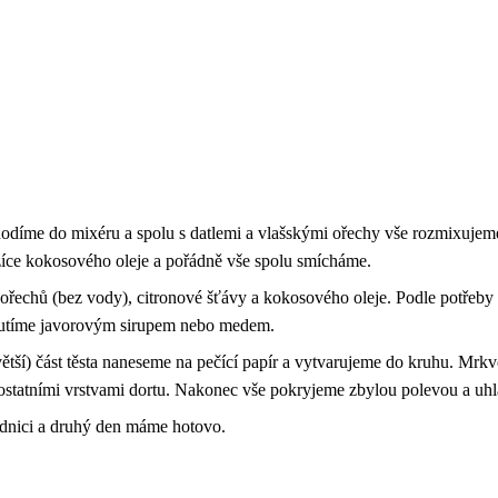
odíme do mixéru a spolu s datlemi a vlašskými ořechy vše rozmixujeme
lžíce kokosového oleje a pořádně vše spolu smícháme.
echů (bez vody), citronové šťávy a kokosového oleje. Podle potřeby 
chutíme javorovým sirupem nebo medem.
í (větší) část těsta naneseme na pečící papír a vytvarujeme do kruhu. M
s ostatními vrstvami dortu. Nakonec vše pokryjeme zbylou polevou a uh
ednici a druhý den máme hotovo.