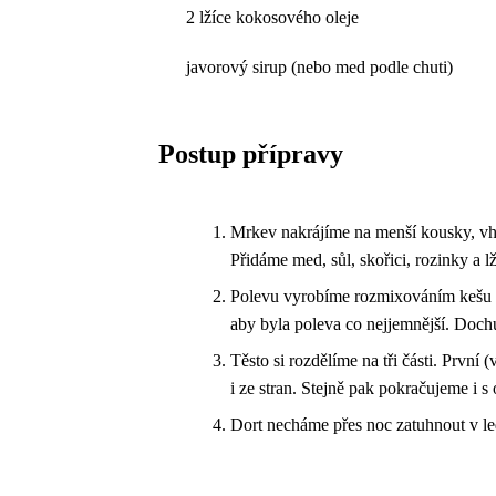
2 lžíce kokosového oleje
javorový sirup (nebo med podle chuti)
Postup přípravy
Mrkev nakrájíme na menší kousky, vh
Přidáme med, sůl, skořici, rozinky a 
Polevu vyrobíme rozmixováním kešu oř
aby byla poleva co nejjemnější. Do
Těsto si rozdělíme na tři části. Prvn
i ze stran. Stejně pak pokračujeme i 
Dort necháme přes noc zatuhnout v l