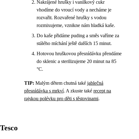
Nakrájené hrušky i vanilkový cukr
vhodíme do vroucí vody a necháme je
rozvařit. Rozvařené hrušky s vodou
rozmixujeme, vznikne nám hladká kaše.
Do kaše přidáme puding a směs vaříme za
stálého míchání ještě dalších 15 minut.
Hotovou hruškovou přesnídávku přendáme
do sklenic a sterilizujeme 20 minut na 85
°C.
TIP:
Malým dětem chutná také
jablečná
přesnídávka s mrkví
. A zkuste také
recept na
rajskou polévku pro děti s těstovinami
.
Tesco