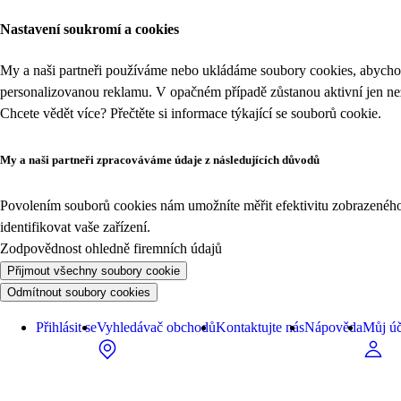
Nastavení soukromí a cookies
My a naši partneři používáme nebo ukládáme soubory cookies, abychom
personalizovanou reklamu. V opačném případě zůstanou aktivní jen n
Chcete vědět více? Přečtěte si informace týkající se
souborů cookie
.
My a naši partneři zpracováváme údaje z následujících důvodů
Povolením souborů cookies nám umožníte měřit efektivitu zobrazeného o
identifikovat vaše zařízení.
Zodpovědnost ohledně firemních údajů
Přijmout všechny soubory cookie
Odmítnout soubory cookies
Přihlásit se
Vyhledávač obchodů
Kontaktujte nás
Nápověda
Můj úč