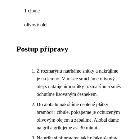
1 cibule
olivový olej
Postup přípravy
Z rozmarýnu natrháme snítky a nakrájíme
je na jemno. V misce smícháme olivový
olej s nakrájeními snítky rozmarýnu a směs
ochutíme lisovaným česnekem.
Do alobalu nakrájíme osolené plátky
brambor i cibule, pokapeme je ochuceným
olivovým olejem a zabalíme. Alobal dáme
na gril a grilujeme asi 30 minut.
Na grilu si připravíme také plátky slaniny.