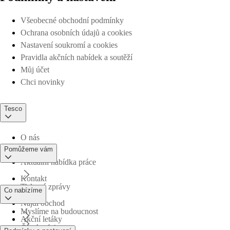
Všeobecné obchodní podmínky
Ochrana osobních údajů a cookies
Nastavení soukromí a cookies
Pravidla akčních nabídek a soutěží
Můj účet
Chci novinky
Tesco
O nás
Pomůžeme vám
Aktuální nabídka práce
Kontakt
Tiskové zprávy
Co nabízíme
Najdi obchod
Myslíme na budoucnost
Akční letáky
Časté otázky