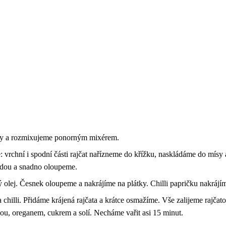
sky a rozmixujeme ponorným mixérem.
: vrchní i spodní části rajčat nařízneme do křížku, naskládáme do mísy 
odou a snadno oloupeme.
 olej. Česnek oloupeme a nakrájíme na plátky. Chilli papričku nakrájí
a chilli. Přidáme krájená rajčata a krátce osmažíme. Vše zalijeme ra
ou, oreganem, cukrem a solí. Necháme vařit asi 15 minut.