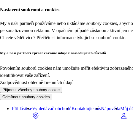
Nastavení soukromí a cookies
My a naši partneři používáme nebo ukládáme soubory cookies, abychom
personalizovanou reklamu. V opačném případě zůstanou aktivní jen n
Chcete vědět více? Přečtěte si informace týkající se
souborů cookie
.
My a naši partneři zpracováváme údaje z následujících důvodů
Povolením souborů cookies nám umožníte měřit efektivitu zobrazeného o
identifikovat vaše zařízení.
Zodpovědnost ohledně firemních údajů
Přijmout všechny soubory cookie
Odmítnout soubory cookies
Přihlásit se
Vyhledávač obchodů
Kontaktujte nás
Nápověda
Můj úč