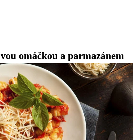
atovou omáčkou a parmazánem