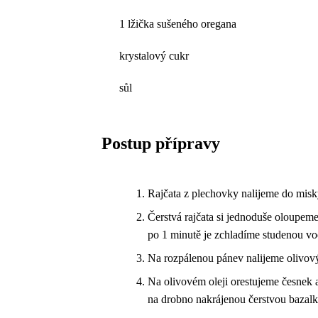
1 lžička sušeného oregana
krystalový cukr
sůl
Postup přípravy
Rajčata z plechovky nalijeme do mi
Čerstvá rajčata si jednoduše oloupeme
po 1 minutě je zchladíme studenou v
Na rozpálenou pánev nalijeme olivový
Na olivovém oleji orestujeme česnek 
na drobno nakrájenou čerstvou bazalk