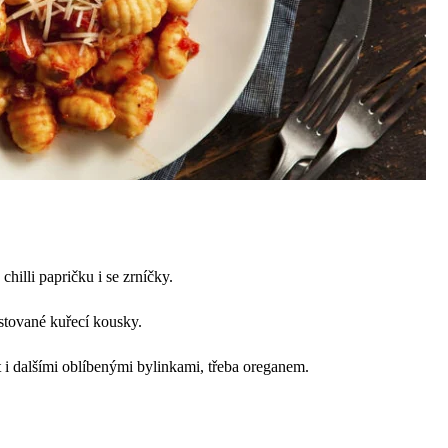
 chilli papričku i se zrníčky.
estované kuřecí kousky.
i dalšími oblíbenými bylinkami, třeba oreganem.