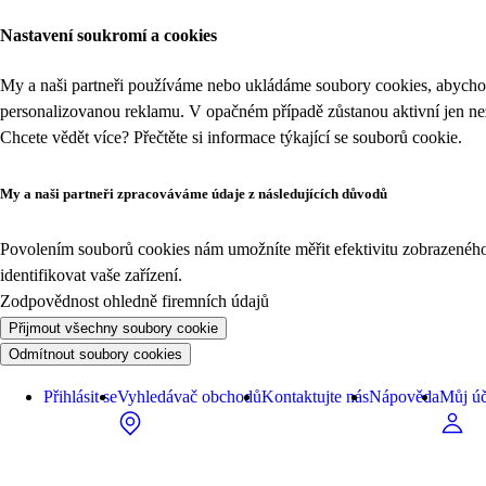
Nastavení soukromí a cookies
My a naši partneři používáme nebo ukládáme soubory cookies, abychom
personalizovanou reklamu. V opačném případě zůstanou aktivní jen n
Chcete vědět více? Přečtěte si informace týkající se
souborů cookie
.
My a naši partneři zpracováváme údaje z následujících důvodů
Povolením souborů cookies nám umožníte měřit efektivitu zobrazeného o
identifikovat vaše zařízení.
Zodpovědnost ohledně firemních údajů
Přijmout všechny soubory cookie
Odmítnout soubory cookies
Přihlásit se
Vyhledávač obchodů
Kontaktujte nás
Nápověda
Můj úč