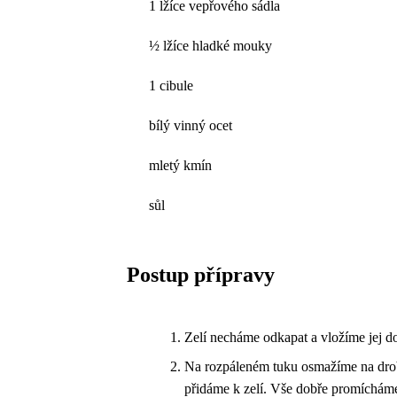
1 lžíce vepřového sádla
½ lžíce hladké mouky
1 cibule
bílý vinný ocet
mletý kmín
sůl
Postup přípravy
Zelí necháme odkapat a vložíme jej 
Na rozpáleném tuku osmažíme na drob
přidáme k zelí. Vše dobře promícháme