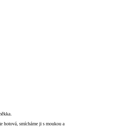
měkka.
je hotová, smícháme ji s moukou a