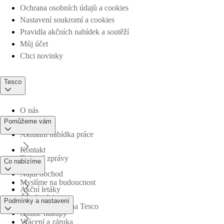
Ochrana osobních údajů a cookies
Nastavení soukromí a cookies
Pravidla akčních nabídek a soutěží
Můj účet
Chci novinky
Tesco
O nás
Pomůžeme vám
Aktuální nabídka práce
Kontakt
Tiskové zprávy
Co nabízíme
Najdi obchod
Myslíme na budoucnost
Akční letáky
Časté otázky
Podmínky a nastavení
Obchodní skupina Tesco
Online nákupy
Vrácení a záruka