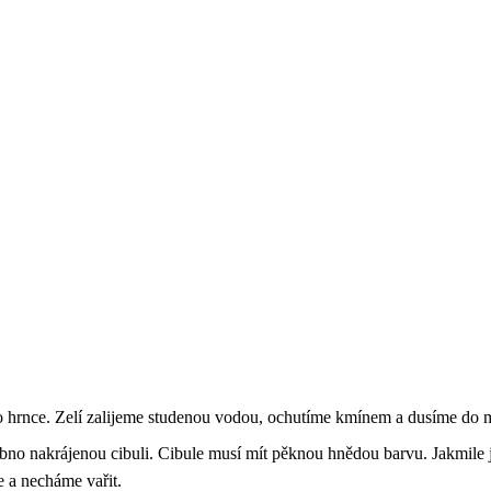
do hrnce. Zelí zalijeme studenou vodou, ochutíme kmínem a dusíme do 
no nakrájenou cibuli. Cibule musí mít pěknou hnědou barvu. Jakmile 
 a necháme vařit.