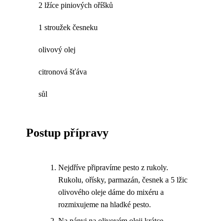
2 lžíce piniových oříšků
1 stroužek česneku
olivový olej
citronová šťáva
sůl
Postup přípravy
Nejdříve připravíme pesto z rukoly.
Rukolu, ořísky, parmazán, česnek a 5 lžic
olivového oleje dáme do mixéru a
rozmixujeme na hladké pesto.
Na pánvi na olivovém oleji krátce