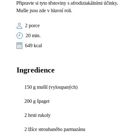
Připravte si tyto těstoviny s afrodiziakálními účinky.
Mušle jsou zde v hlavní roli.
2 porce
20 min.
649 kcal
Ingredience
150 g mušlí (vyloupaných)
200 g špaget
2 hrsti rukoly
2 lžíce strouhaného parmazánu