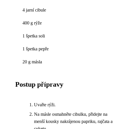
4 jarní cibule
400 g rýže
1 špetka soli
1 špetka pepře
20 g másla
Postup přípravy
Uvařte rýži.
Na másle osmahněte cibulku, přidejte na
menší kousky nakrájenou papriku, rajčata a
cuketu.