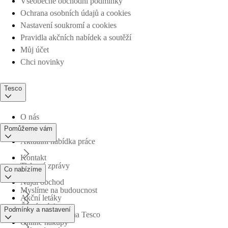
Všeobecné obchodní podmínky
Ochrana osobních údajů a cookies
Nastavení soukromí a cookies
Pravidla akčních nabídek a soutěží
Můj účet
Chci novinky
Tesco
O nás
Pomůžeme vám
Aktuální nabídka práce
Kontakt
Tiskové zprávy
Co nabízíme
Najdi obchod
Myslíme na budoucnost
Akční letáky
Časté otázky
Podmínky a nastavení
Obchodní skupina Tesco
Online nákupy