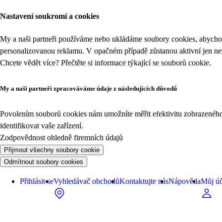
Nastavení soukromí a cookies
My a naši partneři používáme nebo ukládáme soubory cookies, abychom
personalizovanou reklamu. V opačném případě zůstanou aktivní jen n
Chcete vědět více? Přečtěte si informace týkající se
souborů cookie
.
My a naši partneři zpracováváme údaje z následujících důvodů
Povolením souborů cookies nám umožníte měřit efektivitu zobrazeného o
identifikovat vaše zařízení.
Zodpovědnost ohledně firemních údajů
Přijmout všechny soubory cookie
Odmítnout soubory cookies
Přihlásit se
Vyhledávač obchodů
Kontaktujte nás
Nápověda
Můj úč