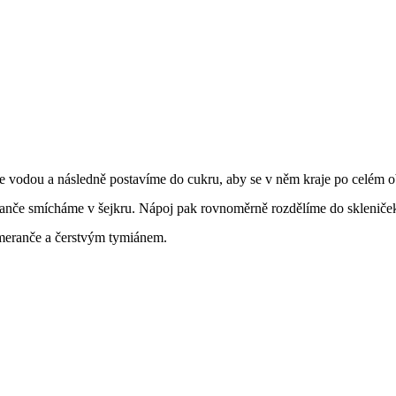
e vodou a následně postavíme do cukru, aby se v něm kraje po celém o
ranče smícháme v šejkru. Nápoj pak rovnoměrně rozdělíme do skleniče
eranče a čerstvým tymiánem.