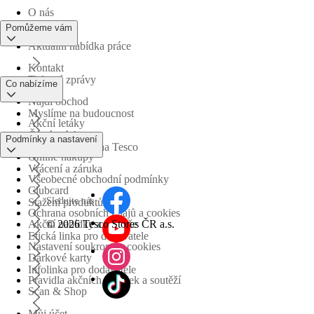
O nás
Pomůžeme vám
Aktuální nabídka práce
Kontakt
Tiskové zprávy
Co nabízíme
Najdi obchod
Myslíme na budoucnost
Akční letáky
Časté otázky
Podmínky a nastavení
Obchodní skupina Tesco
Online nákupy
Vrácení a záruka
Všeobecné obchodní podmínky
Clubcard
Sledujte nás
Stažení produktů
Ochrana osobních údajů a cookies
©
2026 Tesco Stores ČR a.s.
Akční nabídky a soutěže
Etická linka pro dodavatele
Nastavení soukromí a cookies
Dárkové karty
Infolinka pro dodavatele
Pravidla akčních nabídek a soutěží
Scan & Shop
Můj účet