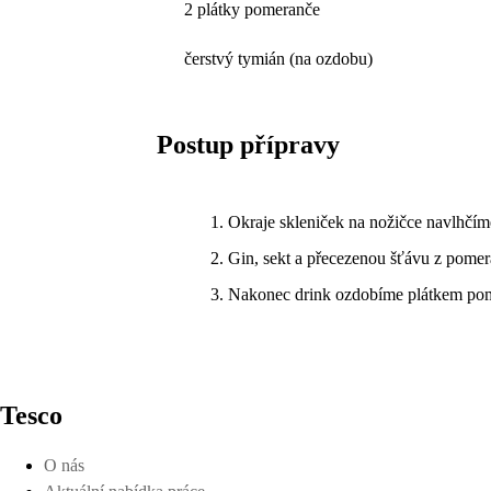
2 plátky pomeranče
čerstvý tymián (na ozdobu)
Postup přípravy
Okraje skleniček na nožičce navlhčím
Gin, sekt a přecezenou šťávu z pome
Nakonec drink ozdobíme plátkem pom
Tesco
O nás