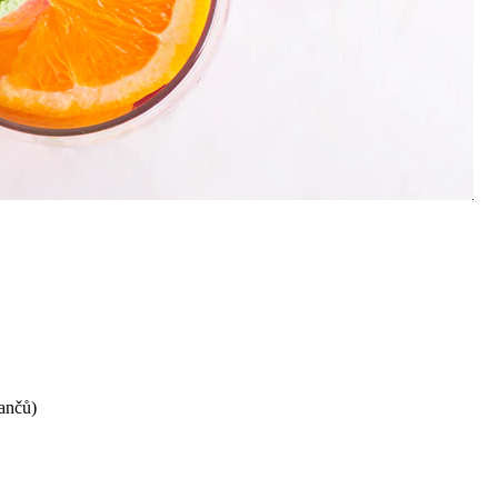
ančů)