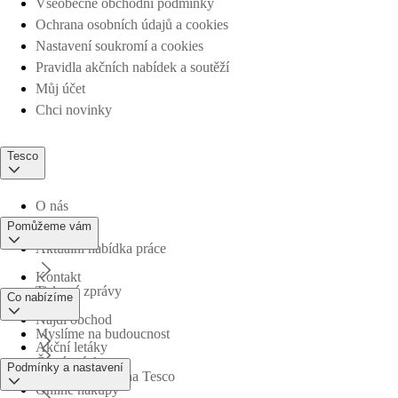
Všeobecné obchodní podmínky
Ochrana osobních údajů a cookies
Nastavení soukromí a cookies
Pravidla akčních nabídek a soutěží
Můj účet
Chci novinky
Tesco
O nás
Pomůžeme vám
Aktuální nabídka práce
Kontakt
Tiskové zprávy
Co nabízíme
Najdi obchod
Myslíme na budoucnost
Akční letáky
Časté otázky
Podmínky a nastavení
Obchodní skupina Tesco
Online nákupy