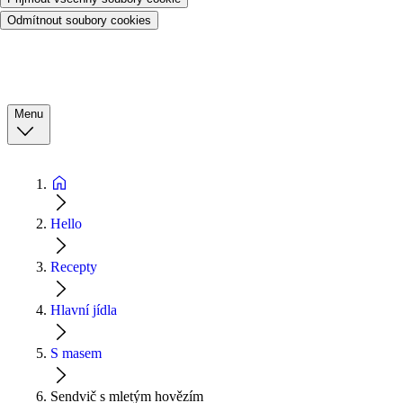
Odmítnout soubory cookies
Menu
Hello
Recepty
Hlavní jídla
S masem
Sendvič s mletým hovězím