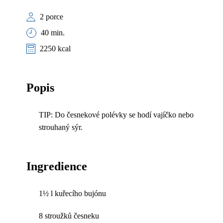
2 porce
40 min.
2250 kcal
Popis
TIP: Do česnekové polévky se hodí vajíčko nebo
strouhaný sýr.
Ingredience
1½ l kuřecího bujónu
8 stroužků česneku