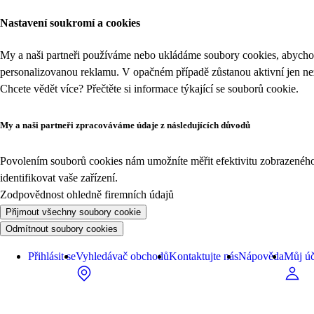
Nastavení soukromí a cookies
My a naši partneři používáme nebo ukládáme soubory cookies, abychom
personalizovanou reklamu. V opačném případě zůstanou aktivní jen n
Chcete vědět více? Přečtěte si informace týkající se
souborů cookie
.
My a naši partneři zpracováváme údaje z následujících důvodů
Povolením souborů cookies nám umožníte měřit efektivitu zobrazeného o
identifikovat vaše zařízení.
Zodpovědnost ohledně firemních údajů
Přijmout všechny soubory cookie
Odmítnout soubory cookies
Přihlásit se
Vyhledávač obchodů
Kontaktujte nás
Nápověda
Můj úč