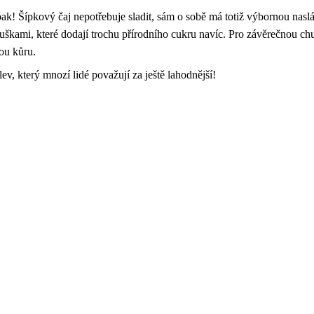
pak! Šípkový čaj nepotřebuje sladit, sám o sobě má totiž výbornou n
ruškami, které dodají trochu přírodního cukru navíc. Pro závěrečnou ch
ou kůru.
ev, který mnozí lidé považují za ještě lahodnější!