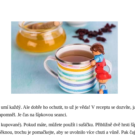
aj umí každý. Ale dobře ho ochutit, to už je věda! V receptu se dozvíte,
apomněl. Je čas na šípkovou seanci.
 kupované). Pokud máte, můžete použít i sušičku. Přibližně dvě hrsti ší
knou, trochu je pomačkejte, aby se uvolnilo více chuti a vůně. Pak čaj p