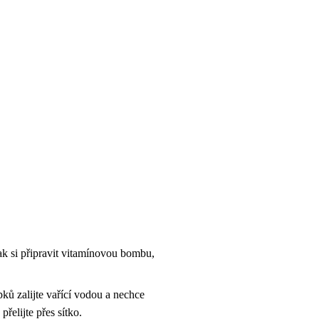
 jak si připravit vitamínovou bombu,
pků zalijte vařící vodou a nechce
řelijte přes sítko.