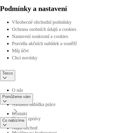
Podmínky a nastavení
Všeobecné obchodní podmínky
Ochrana osobních údajů a cookies
Nastavení soukromí a cookies
Pravidla akčních nabídek a soutěží
Můj účet
Chci novinky
Tesco
O nás
Pomůžeme vám
Aktuální nabídka práce
Kontakt
Tiskové zprávy
Co nabízíme
Najdi obchod
Myslíme na budoucnost