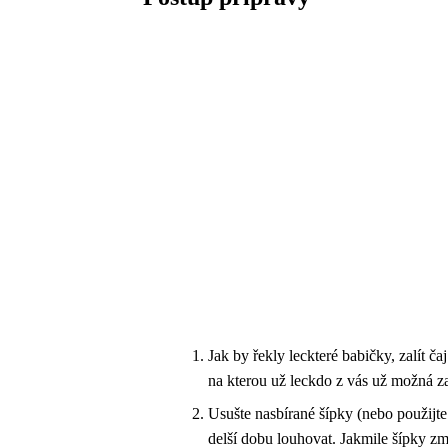
Jak by řekly leckteré babičky, zalít č
na kterou už leckdo z vás už možná z
Usušte nasbírané šípky (nebo použijte
delší dobu louhovat. Jakmile šípky změ