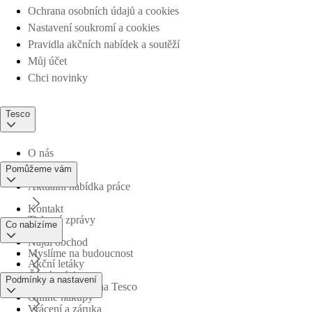
Ochrana osobních údajů a cookies
Nastavení soukromí a cookies
Pravidla akčních nabídek a soutěží
Můj účet
Chci novinky
Tesco
O nás
Pomůžeme vám
Aktuální nabídka práce
Kontakt
Tiskové zprávy
Co nabízíme
Najdi obchod
Myslíme na budoucnost
Akční letáky
Časté otázky
Podmínky a nastavení
Obchodní skupina Tesco
Online nákupy
Vrácení a záruka