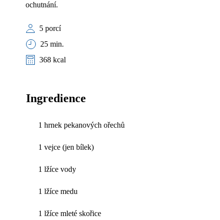
ochutnání.
5 porcí
25 min.
368 kcal
Ingredience
1 hrnek pekanových ořechů
1 vejce (jen bílek)
1 lžíce vody
1 lžíce medu
1 lžíce mleté skořice