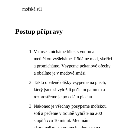
mořská sůl
Postup přípravy
V míse smícháme bílek s vodou a
metličkou vyšleháme. Přidáme med, skořici
a promícháme. Vsypeme pekanové ořechy
a obalíme je v medové směsi.
Takto obalené oříšky vsypeme na plech,
který jsme si vyložili pečícím papírem a
rozprostřeme je po celém plechu.
Nakonec je všechny posypeme mořskou
solí a pečeme v troubě vyhřáté na 200
stupňů cca 10 minut. Med nám
zkaramelizuje a po vychladnutí se na