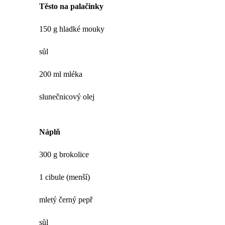
Těsto na palačinky
150 g hladké mouky
sůl
200 ml mléka
slunečnicový olej
Náplň
300 g brokolice
1 cibule (menší)
mletý černý pepř
sůl