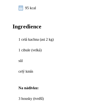
95 kcal
Ingredience
1 celá kachna (asi 2 kg)
1 cibule (velká)
sůl
celý kmín
Na nádivku:
3 housky (tvrdší)