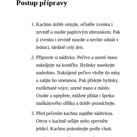
Postup přípravy
Kachnu dobře omyjte, očistěte zvenku i
zevnitř a osušte papírovým ubrouskem. Pak
ji zvenku i zevnitř nasolte a nechte odstát v
lednici, ideálně celý den.
Připravte si nádivku. Pečivo a uzené maso
nakrájejte na kostičky. Bylinky nasekejte
nadrobno. Nakrájené pečivo vložte do mísy
a zalijte ho smetanou. Pak přidejte bylinky,
rozšlehané vejce, uzené maso a máslo.
Osolte a opepřete, můžete přidat i špetku
muškátového oříšku a dobře promíchejte.
Před pečením kachnu naplňte nádivkou.
Otvor v kachně sešijte nebo zpevněte
jehlicí. Kachnu pokmínujte podle chuti.