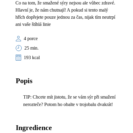
Co na tom, že smažené sýry nejsou ale vůbec zdravé.
Hlavní je, že nám chutnají! A pokud si tento malý
hřích dopřejete pouze jednou za čas, nijak tím neutrpí
ani vaše štíhlá linie
4 porce
25 min.
193 kcal
Popis
TIP: Chcete mít jistotu, že se vám sýr při smažení
nerozteče? Potom ho obalte v trojobalu dvakrát!
Ingredience