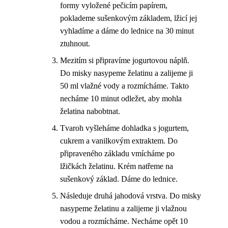
formy vyložené pečicím papírem,
poklademe sušenkovým základem, lžicí jej
vyhladíme a dáme do lednice na 30 minut
ztuhnout.
Mezitím si připravíme jogurtovou náplň.
Do misky nasypeme želatinu a zalijeme ji
50 ml vlažné vody a rozmícháme. Takto
necháme 10 minut odležet, aby mohla
želatina nabobtnat.
Tvaroh vyšleháme dohladka s jogurtem,
cukrem a vanilkovým extraktem. Do
připraveného základu vmícháme po
lžičkách želatinu. Krém natřeme na
sušenkový základ. Dáme do lednice.
Následuje druhá jahodová vrstva. Do misky
nasypeme želatinu a zalijeme ji vlažnou
vodou a rozmícháme. Necháme opět 10