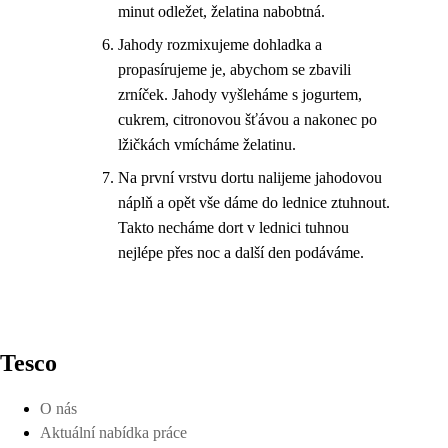
minut odležet, želatina nabobtná.
Jahody rozmixujeme dohladka a
propasírujeme je, abychom se zbavili
zrníček. Jahody vyšleháme s jogurtem,
cukrem, citronovou šťávou a nakonec po
lžičkách vmícháme želatinu.
Na první vrstvu dortu nalijeme jahodovou
náplň a opět vše dáme do lednice ztuhnout.
Takto necháme dort v lednici tuhnou
nejlépe přes noc a další den podáváme.
Tesco
O nás
Aktuální nabídka práce