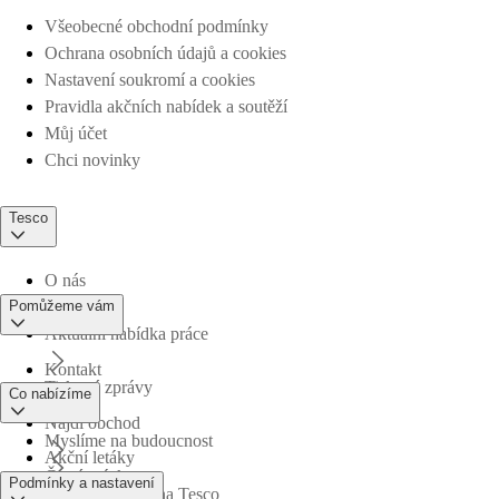
Všeobecné obchodní podmínky
Ochrana osobních údajů a cookies
Nastavení soukromí a cookies
Pravidla akčních nabídek a soutěží
Můj účet
Chci novinky
Tesco
O nás
Pomůžeme vám
Aktuální nabídka práce
Kontakt
Tiskové zprávy
Co nabízíme
Najdi obchod
Myslíme na budoucnost
Akční letáky
Časté otázky
Podmínky a nastavení
Obchodní skupina Tesco