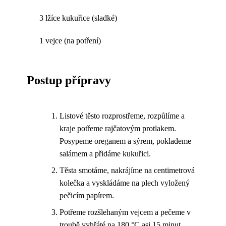
3 lžíce kukuřice (sladké)
1 vejce (na potření)
Postup přípravy
Listové těsto rozprostřeme, rozpůlíme a
kraje potřeme rajčatovým protlakem.
Posypeme oreganem a sýrem, poklademe
salámem a přidáme kukuřici.
Těsta smotáme, nakrájíme na centimetrová
kolečka a vyskládáme na plech vyložený
pečicím papírem.
Potřeme rozšlehaným vejcem a pečeme v
troubě vyhřáté na 180 °C asi 15 minut.