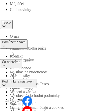
Můj účet
Chci novinky
Tesco
O nás
Pomůžeme vám
Aktuální nabídka práce
Kontakt
Tiskové zprávy
Co nabízíme
Najdi obchod
Myslíme na budoucnost
Akční letáky
Časté otázky
Podmínky a nastavení
Obchodní skupina Tesco
Online nákupy
Vrácení a záruka
Všeobecné obchodní podmínky
Clubcard
Sledujte nás
Stažení produktů
Ochrana osobních údajů a cookies