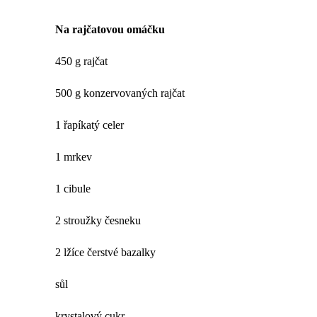
Na rajčatovou omáčku
450 g rajčat
500 g konzervovaných rajčat
1 řapíkatý celer
1 mrkev
1 cibule
2 stroužky česneku
2 lžíce čerstvé bazalky
sůl
krystalový cukr