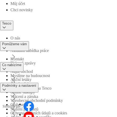
Můj účet
Chci novinky
Tesco
O nás
Pomůžeme vám
Aktuální nabídka práce
Kontakt
Tiskové zprávy
Co nabízíme
Najdi obchod
Myslíme na budoucnost
Akční letáky
Časté otázky
Podmínky a nastavení
Obchodní skupina Tesco
Online nákupy
Vrácení a záruka
Všeobecné obchodní podmínky
Clubcard
Sledujte nás
Stažení produktů
Ochrana osobních údajů a cookies