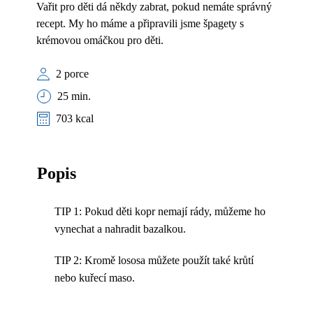
Vařit pro děti dá někdy zabrat, pokud nemáte správný
recept. My ho máme a připravili jsme špagety s
krémovou omáčkou pro děti.
2 porce
25 min.
703 kcal
Popis
TIP 1: Pokud děti kopr nemají rády, můžeme ho
vynechat a nahradit bazalkou.
TIP 2: Kromě lososa můžete použít také krůtí
nebo kuřecí maso.