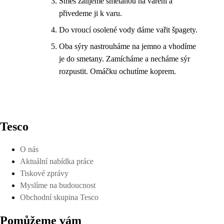
Směs zalijeme smetanou na vaření a
přivedeme ji k varu.
Do vroucí osolené vody dáme vařit špagety.
Oba sýry nastrouháme na jemno a vhodíme
je do smetany. Zamícháme a necháme sýr
rozpustit. Omáčku ochutíme koprem.
Tesco
O nás
Aktuální nabídka práce
Tiskové zprávy
Myslíme na budoucnost
Obchodní skupina Tesco
Pomůžeme vám