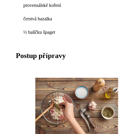
provensálské koření
čerstvá bazalka
½ balíčku špaget
Postup přípravy