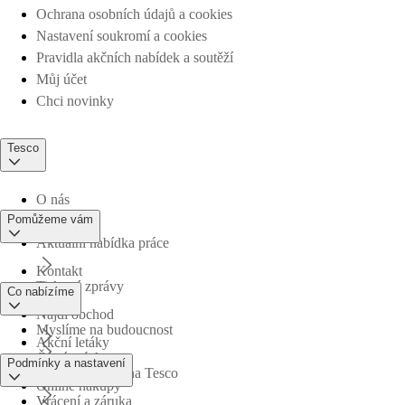
Ochrana osobních údajů a cookies
Nastavení soukromí a cookies
Pravidla akčních nabídek a soutěží
Můj účet
Chci novinky
Tesco
O nás
Pomůžeme vám
Aktuální nabídka práce
Kontakt
Tiskové zprávy
Co nabízíme
Najdi obchod
Myslíme na budoucnost
Akční letáky
Časté otázky
Podmínky a nastavení
Obchodní skupina Tesco
Online nákupy
Vrácení a záruka