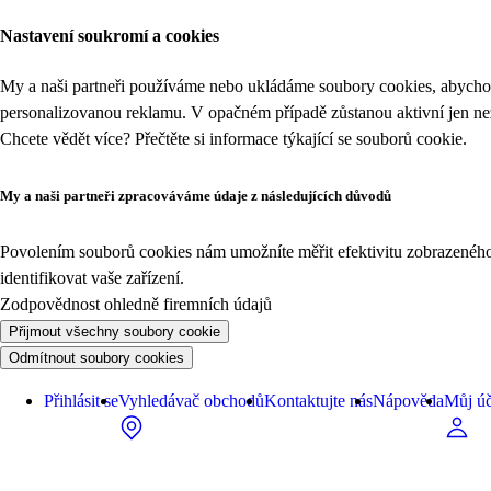
Nastavení soukromí a cookies
My a naši partneři používáme nebo ukládáme soubory cookies, abychom
personalizovanou reklamu. V opačném případě zůstanou aktivní jen n
Chcete vědět více? Přečtěte si informace týkající se
souborů cookie
.
My a naši partneři zpracováváme údaje z následujících důvodů
Povolením souborů cookies nám umožníte měřit efektivitu zobrazeného o
identifikovat vaše zařízení.
Zodpovědnost ohledně firemních údajů
Přijmout všechny soubory cookie
Odmítnout soubory cookies
Přihlásit se
Vyhledávač obchodů
Kontaktujte nás
Nápověda
Můj úč