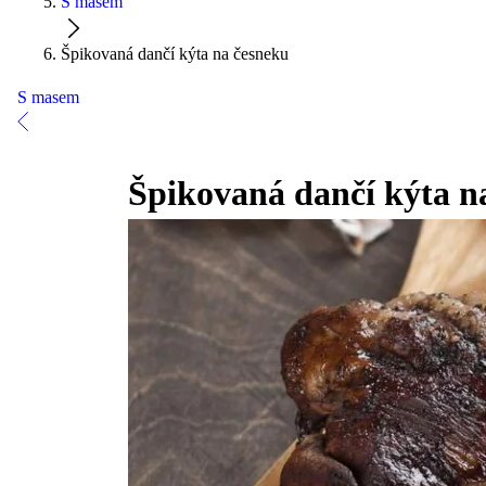
S masem
Špikovaná dančí kýta na česneku
S masem
Špikovaná dančí kýta n