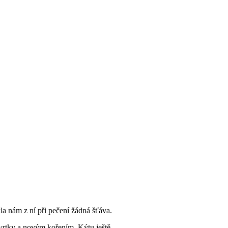
la nám z ní při pečení žádná šťáva.
tvrtky a novým kořením. Kýtu ještě