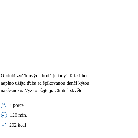
Období zvěřinových hodů je tady! Tak si ho
naplno užijte třeba se špikovanou dančí kýtou
na česneku. Vyzkoušejte ji. Chutná skvěle!
4 porce
120 min.
292 kcal