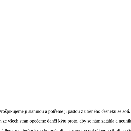
ošpikujeme ji slaninou a potřeme ji pastou z utřeného česneku se solí.
 ze všech stran opečeme dančí kýtu proto, aby se nám zatáhla a neunik
sádlem, na kterém jsme ho opékali, a zasypeme pokrájenou cibulí na č