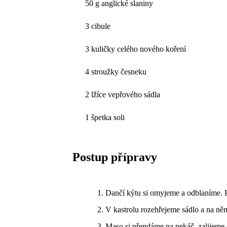
50 g anglické slaniny
3 cibule
3 kuličky celého nového koření
4 stroužky česneku
2 lžíce vepřového sádla
1 špetka soli
Postup přípravy
Dančí kýtu si omyjeme a odblaníme. Pr
V kastrolu rozehřejeme sádlo a na něm
Maso si přendáme na pekáč, zalijeme 