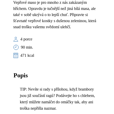
Vepřové maso je pro mnoho z nás zakázaným
hříchem. Opravdu je tučnější než jiná bílá masa, ale
také v sobě ukrývá o to lepší chuť. Připravte si
šťavnaté vepřové kostky s dušenou zeleninou, která
snad trošku vašemu svědomí ulehčí.
4 porce
90 min.
471 kcal
Popis
TIP: Nevíte si rady s přílohou, když brambory
jsou již součástí ragú? Podávejte ho s chlebem,
který můžete namáčet do omáčky tak, aby ani
troška nepřišla nazmar.