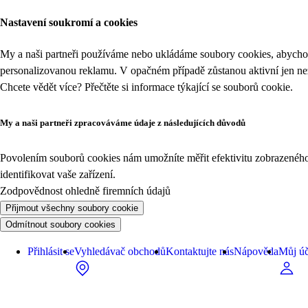
Nastavení soukromí a cookies
My a naši partneři používáme nebo ukládáme soubory cookies, abychom
personalizovanou reklamu. V opačném případě zůstanou aktivní jen n
Chcete vědět více? Přečtěte si informace týkající se
souborů cookie
.
My a naši partneři zpracováváme údaje z následujících důvodů
Povolením souborů cookies nám umožníte měřit efektivitu zobrazeného o
identifikovat vaše zařízení.
Zodpovědnost ohledně firemních údajů
Přijmout všechny soubory cookie
Odmítnout soubory cookies
Přihlásit se
Vyhledávač obchodů
Kontaktujte nás
Nápověda
Můj úč