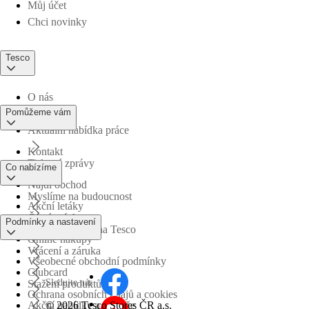
Můj účet
Chci novinky
Tesco
O nás
Pomůžeme vám
Aktuální nabídka práce
Kontakt
Tiskové zprávy
Co nabízíme
Najdi obchod
Myslíme na budoucnost
Akční letáky
Časté otázky
Podmínky a nastavení
Obchodní skupina Tesco
Online nákupy
Vrácení a záruka
Všeobecné obchodní podmínky
Clubcard
Sledujte nás
Stažení produktů
Ochrana osobních údajů a cookies
©
2026 Tesco Stores ČR a.s.
Akční nabídky a soutěže