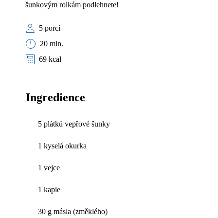
šunkovým rolkám podlehnete!
5 porcí
20 min.
69 kcal
Ingredience
5 plátků vepřové šunky
1 kyselá okurka
1 vejce
1 kapie
30 g másla (změklého)