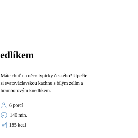
nedlíkem
Máte chuť na něco typicky českého? Upečte
si svatováclavskou kachnu s bílým zelím a
bramborovým knedlíkem.
6 porcí
140 min.
185 kcal