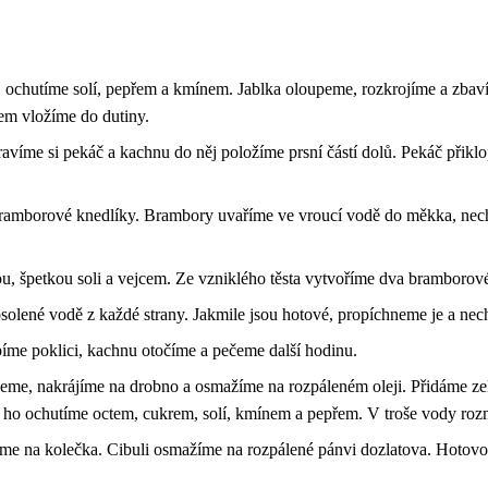
, ochutíme solí, pepřem a kmínem. Jablka oloupeme, rozkrojíme a zbaví
nem vložíme do dutiny.
avíme si pekáč a kachnu do něj položíme prsní částí dolů. Pekáč přik
ramborové knedlíky. Brambory uvaříme ve vroucí vodě do měkka, nec
 špetkou soli a vejcem. Ze vzniklého těsta vytvoříme dva bramborové
solené vodě z každé strany. Jakmile jsou hotové, propíchneme je a ne
íme poklici, kachnu otočíme a pečeme další hodinu.
upeme, nakrájíme na drobno a osmažíme na rozpáleném oleji. Přidáme ze
ti ho ochutíme octem, cukrem, solí, kmínem a pepřem. V troše vody ro
jíme na kolečka. Cibuli osmažíme na rozpálené pánvi dozlatova. Hotov