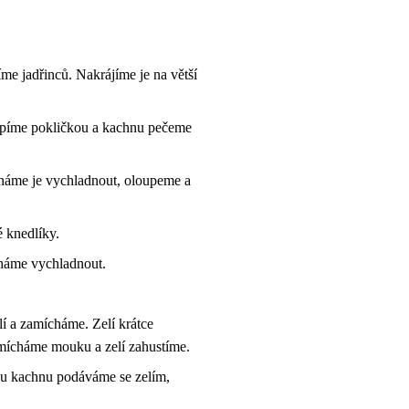
me jadřinců. Nakrájíme je na větší
lopíme pokličkou a kachnu pečeme
háme je vychladnout, oloupeme a
 knedlíky.
cháme vychladnout.
lí a zamícháme. Zelí krátce
zmícháme mouku a zelí zahustíme.
ou kachnu podáváme se zelím,