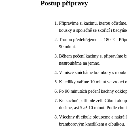
Postup přípravy
Připravíme si kachnu, kterou očistíme
kousky a společně se skořicí i badyá
Troubu předehřejeme na 180 °C. Připr
90 minut.
Během pečení kachny si připravíme b
nastrouháme na jemno.
V misce smícháme brambory s moukou,
Knedlíky vaříme 10 minut ve vroucí o
Po 90 minutách pečení kachny odklop
Ke kachně patří bílé zelí. Cibuli olo
dusíme, asi 5 až 10 minut. Podle chu
Všechny tři cibule oloupeme a nakrá
bramborovým knedlíkem a cibulkou.