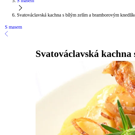
S masem
Svatováclavská kachna s bílým zelím a bramborovým knedlí
S masem
Svatováclavská kachna