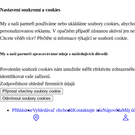
Nastavení soukromí a cookies
My a naši partneři používáme nebo ukládáme soubory cookies, abychom
personalizovanou reklamu. V opačném případě zůstanou aktivní jen n
Chcete vědět více? Přečtěte si informace týkající se
souborů cookie
.
My a naši partneři zpracováváme údaje z následujících důvodů
Povolením souborů cookies nám umožníte měřit efektivitu zobrazeného o
identifikovat vaše zařízení.
Zodpovědnost ohledně firemních údajů
Přijmout všechny soubory cookie
Odmítnout soubory cookies
Přihlásit se
Vyhledávač obchodů
Kontaktujte nás
Nápověda
Můj úč