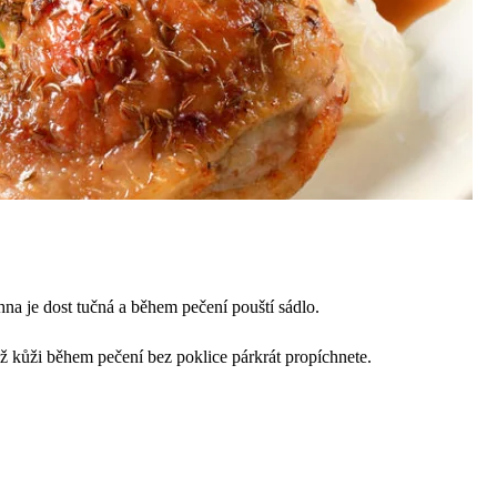
na je dost tučná a během pečení pouští sádlo.
yž kůži během pečení bez poklice párkrát propíchnete.