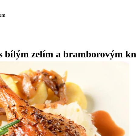
kem
 s bílým zelím a bramborovým k