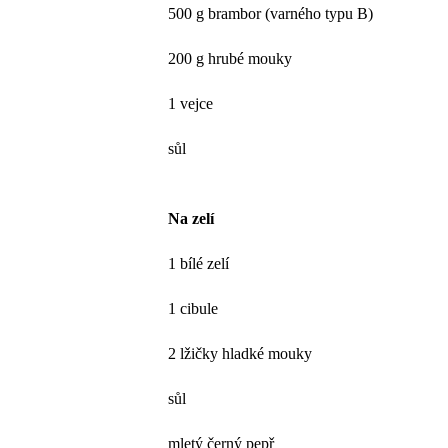
500 g brambor (varného typu B)
200 g hrubé mouky
1 vejce
sůl
Na zelí
1 bílé zelí
1 cibule
2 lžičky hladké mouky
sůl
mletý černý pepř