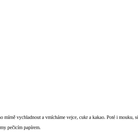
o mírně vychladnout a vmícháme vejce, cukr a kakao. Poté i mouku, s
rmy pečicím papírem.