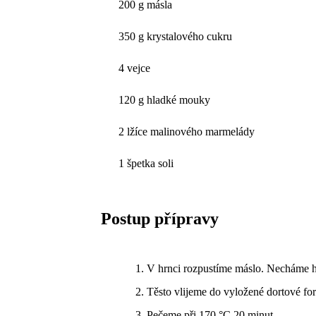
200 g másla
350 g krystalového cukru
4 vejce
120 g hladké mouky
2 lžíce malinového marmelády
1 špetka soli
Postup přípravy
V hrnci rozpustíme máslo. Necháme h
Těsto vlijeme do vyložené dortové fo
Pečeme při 170 °C 20 minut.