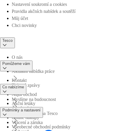
Nastavení soukromí a cookies
Pravidla akčních nabídek a soutěží
Můj účet
Chci novinky
Tesco
O nás
Pomůžeme vám
Aktuální nabídka práce
Kontakt
Tiskové zprávy
Co nabízíme
Najdi obchod
Myslíme na budoucnost
Akční letáky
Časté otázky
Podmínky a nastavení
Obchodní skupina Tesco
Online nákupy
Vrácení a záruka
Všeobecné obchodní podmínky