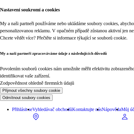
Nastavení soukromí a cookies
My a naši partneři používáme nebo ukládáme soubory cookies, abychom
personalizovanou reklamu. V opačném případě zůstanou aktivní jen n
Chcete vědět více? Přečtěte si informace týkající se
souborů cookie
.
My a naši partneři zpracováváme údaje z následujících důvodů
Povolením souborů cookies nám umožníte měřit efektivitu zobrazeného o
identifikovat vaše zařízení.
Zodpovědnost ohledně firemních údajů
Přijmout všechny soubory cookie
Odmítnout soubory cookies
Přihlásit se
Vyhledávač obchodů
Kontaktujte nás
Nápověda
Můj úč