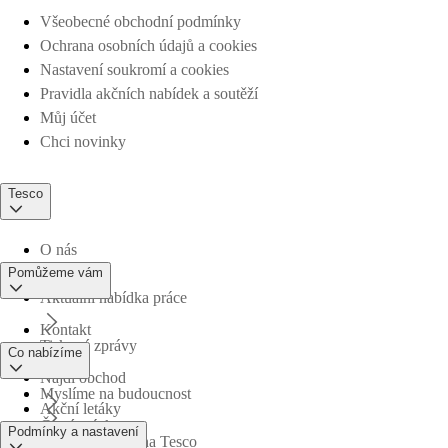
Všeobecné obchodní podmínky
Ochrana osobních údajů a cookies
Nastavení soukromí a cookies
Pravidla akčních nabídek a soutěží
Můj účet
Chci novinky
Tesco
O nás
Pomůžeme vám
Aktuální nabídka práce
Kontakt
Tiskové zprávy
Co nabízíme
Najdi obchod
Myslíme na budoucnost
Akční letáky
Časté otázky
Podmínky a nastavení
Obchodní skupina Tesco