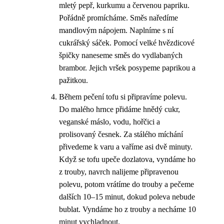
mletý pepř, kurkumu a červenou papriku.
Pořádně promícháme. Směs naředíme
mandlovým nápojem. Naplníme s ní
cukrářský sáček. Pomocí velké hvězdicové
špičky naneseme směs do vydlabaných
brambor. Jejich vršek posypeme paprikou a
pažitkou.
Během pečení tofu si připravíme polevu.
Do malého hrnce přidáme hnědý cukr,
veganské máslo, vodu, hořčici a
prolisovaný česnek. Za stálého míchání
přivedeme k varu a vaříme asi dvě minuty.
Když se tofu upeče dozlatova, vyndáme ho
z trouby, navrch nalijeme připravenou
polevu, potom vrátíme do trouby a pečeme
dalších 10–15 minut, dokud poleva nebude
bublat. Vyndáme ho z trouby a necháme 10
minut vychladnout.