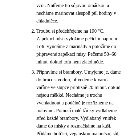
vzor. Natřeme ho sójovou omáčkou a
necháme marinovat alespoň půl hodiny v
chladničce.
Troubu si předehřejeme na 190 °C.
Zapékací mísu vyložíme pečicím papírem.
Tofu vyndáme z marinády a položíme do
připravené zapékací mísy. Pečeme 50–60
minut, dokud tofu není zlatohnědé.
Připravíme si brambory. Umyjeme je, dáme
do hrnce s vodou, přivedeme k varu a
vaříme ve slupce přibližně 20 minut, dokud
nejsou měkké. Necháme je trochu
vychladnout a podélně je rozřízneme na
polovinu. Pomocí malé lžičky vydlabeme
střed každé brambory. Vydlabaný vnitřek
dáme do misky a rozmačkáme na kaši.
Přidáme hořčici, veganskou majonézu, sůl,